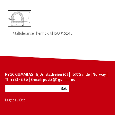
Måltoleranse i henhold til ISO 3302-1E
RYGG GUMMI AS
|
Bjørnstadveien 107 | 3077 Sande | Norway |
Tlf 33 78 56 60 | E-mail: post (@) gummi. no
Laget av Octi