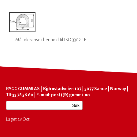
Måltoleranse i
henhold til
ISO 3302-1E
RYGG GUMMI AS
|
Bjørnstadveien 107 | 3077 Sande | Norway |
Tlf 33 78 56 60 | E-mail: post (@) gummi. no
Laget av Octi