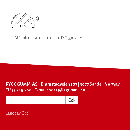
Måltoleranse i
henhold til
ISO 3302-1E
RYGG GUMMI AS
|
Bjørnstadveien 107 | 3077 Sande | Norway |
Tlf 33 78 56 60 | E-mail: post (@) gummi. no
Laget av Octi