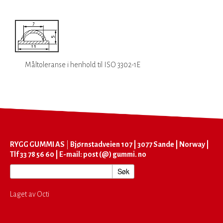
Måltoleranse i
henhold til
ISO 3302-1E
RYGG GUMMI AS
|
Bjørnstadveien 107 | 3077 Sande | Norway |
Tlf 33 78 56 60 | E-mail: post (@) gummi. no
Laget av Octi