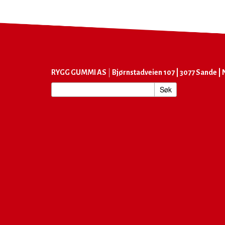
RYGG GUMMI AS
|
Bjørnstadveien 107 | 3077 Sande | N