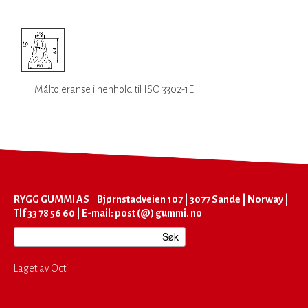
Måltoleranse i henhold til ISO 3302-1E
RYGG GUMMI AS
|
Bjørnstadveien 107 | 3077 Sande | Norway |
Tlf 33 78 56 60 | E-mail: post (@) gummi. no
Laget av Octi