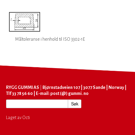
Måltoleranse i henhold til ISO 3302-1E
RYGG GUMMI AS
|
Bjørnstadveien 107 | 3077 Sande | Norway |
Tlf 33 78 56 60 | E-mail: post (@) gummi. no
Laget av Octi