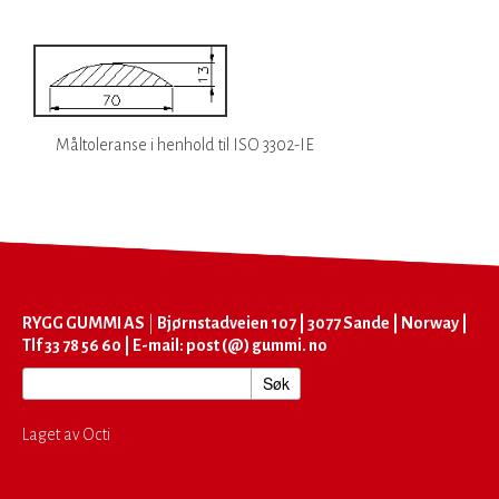
Måltoleranse i henhold til ISO 3302-IE
RYGG GUMMI AS
|
Bjørnstadveien 107 | 3077 Sande | Norway |
Tlf 33 78 56 60 | E-mail: post (@) gummi. no
Laget av Octi