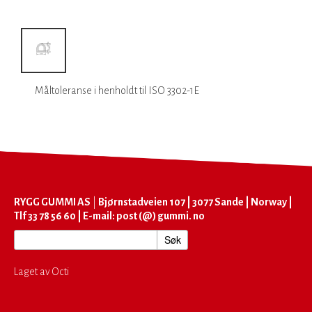
Måltoleranse i henholdt til ISO 3302-1E
RYGG GUMMI AS
|
Bjørnstadveien 107 | 3077 Sande | Norway |
Tlf 33 78 56 60 | E-mail: post (@) gummi. no
Laget av Octi