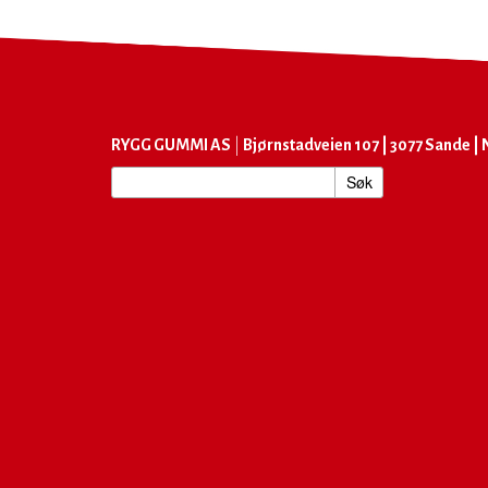
RYGG GUMMI AS
|
Bjørnstadveien 107 | 3077 Sande | N