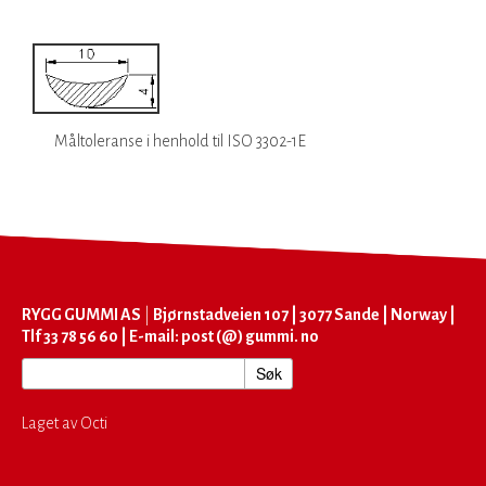
Måltoleranse i henhold til ISO 3302-1E
RYGG GUMMI AS
|
Bjørnstadveien 107 | 3077 Sande | Norway |
Tlf 33 78 56 60 | E-mail: post (@) gummi. no
Laget av Octi