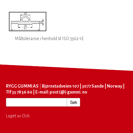
Måltoleranse i henhold til ISO 3302-1E
RYGG GUMMI AS
|
Bjørnstadveien 107 | 3077 Sande | Norway |
Tlf 33 78 56 60 | E-mail: post (@) gummi. no
Laget av Octi